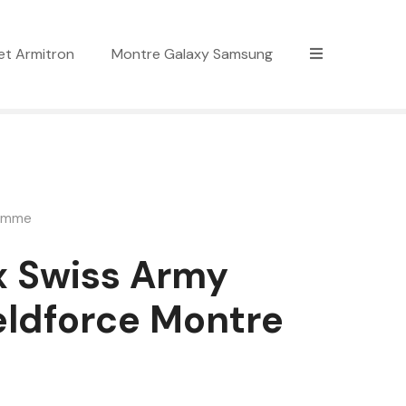
et Armitron
Montre Galaxy Samsung
Homme
x Swiss Army
eldforce Montre