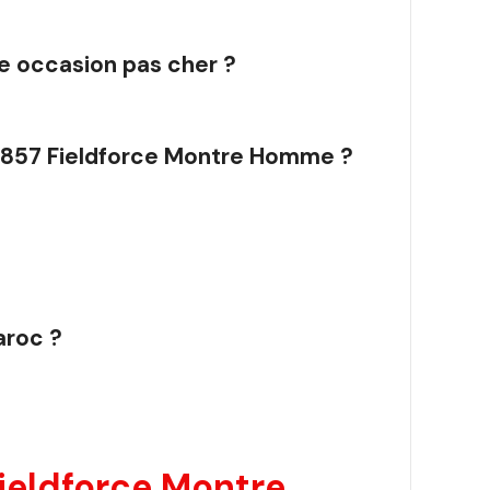
e occasion pas cher ?
241857 Fieldforce Montre Homme ?
aroc ?
ieldforce Montre