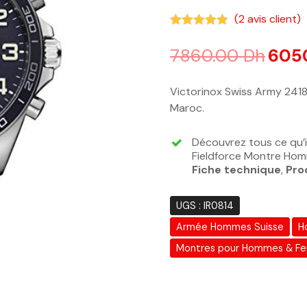
(
2
avis client)
Noté
5.00
sur 5 basé sur
n
7860.00
Dh
605
Victorinox Swiss Army 241
Maroc.
Découvrez tous ce qu’i
Fieldforce Montre Homm
Fiche technique
,
Pro
UGS :
IR0814
Armée Hommes Suisse
H
Montres pour Hommes & F