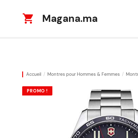
S
k
Magana.ma
i
p
t
o
c
o
n
t
Accueil
Montres pour Hommes & Femmes
Mont
e
n
PROMO !
t