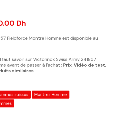
otations client
0.00
Dh
857 Fieldforce Montre Homme est disponible au
l faut savoir sur Victorinox Swiss Army 241857
e avant de passer à l’achat :
Prix
,
Vidéo de test
,
duits similaires
.
ommes suisses
Montres Homme
emmes