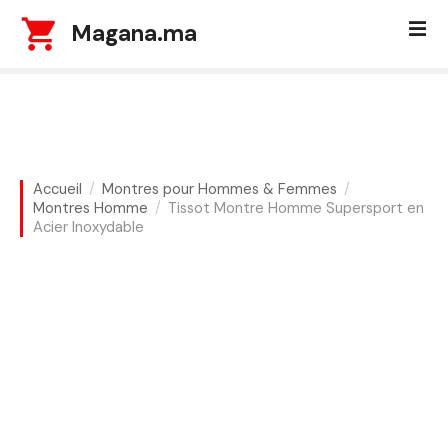
S
Magana.ma
k
i
p
t
o
c
o
Accueil
Montres pour Hommes & Femmes
n
Montres Homme
Tissot Montre Homme Supersport en
t
Acier Inoxydable
e
n
t