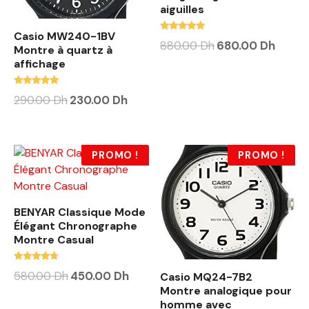
aiguilles
Casio MW240-1BV
Note
880.00
Dh
680.00
Dh
Montre à quartz à
4.63
sur 5
affichage
Note
290.00
Dh
230.00
Dh
4.88
sur 5
PROMO !
PROMO !
BENYAR Classique Mode
Élégant Chronographe
Montre Casual
Note
580.00
Dh
450.00
Dh
Casio MQ24-7B2
4.50
Montre analogique pour
sur 5
homme avec