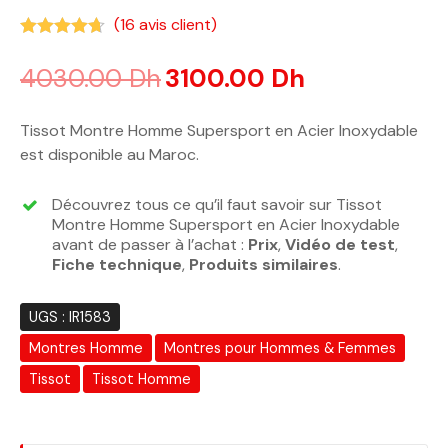
(
16
avis client)
Noté
4.63
sur 5 basé sur
notations client
4030.00
Dh
3100.00
Dh
Tissot Montre Homme Supersport en Acier Inoxydable
est disponible au Maroc.
Découvrez tous ce qu’il faut savoir sur Tissot
Montre Homme Supersport en Acier Inoxydable
avant de passer à l’achat :
Prix
,
Vidéo de test
,
Fiche technique
,
Produits similaires
.
UGS :
IR1583
Montres Homme
Montres pour Hommes & Femmes
Tissot
Tissot Homme