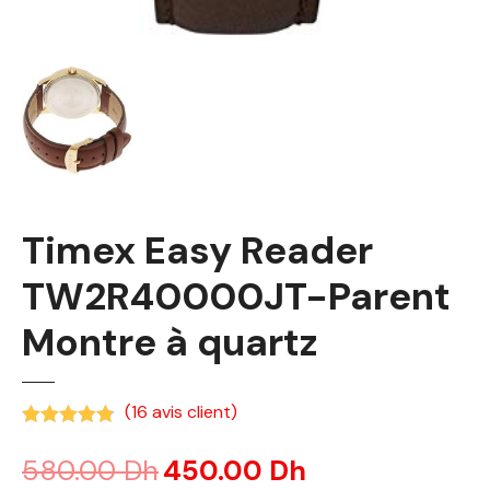
Timex Easy Reader
TW2R40000JT-Parent
Montre à quartz
(
16
avis client)
Noté
4.75
sur 5 basé sur
notations client
580.00
Dh
450.00
Dh