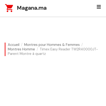
S
Magana.ma
k
i
p
t
o
c
o
Accueil
Montres pour Hommes & Femmes
n
Montres Homme
Timex Easy Reader TW2R40000JT-
t
Parent Montre à quartz
e
n
t