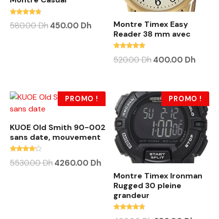
Note
Montre Timex Easy
580.00
Dh
450.00
Dh
4.50
Reader 38 mm avec
sur 5
Note
520.00
Dh
400.00
Dh
4.75
sur 5
PROMO !
PROMO !
KUOE Old Smith 90-002
sans date, mouvement
Note
5530.00
Dh
4260.00
Dh
4.00
sur 5
Montre Timex Ironman
Rugged 30 pleine
grandeur
Note