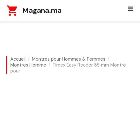
S
Magana.ma
k
i
p
t
o
c
o
Accueil
Montres pour Hommes & Femmes
n
Montres Homme
Timex Easy Reader 35 mm Montre
t
pour
e
n
t