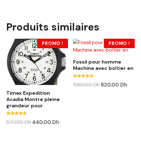
Produits similaires
PROMO !
PROMO !
Fossil pour homme
Machine avec boîtier en
Note
1060.00
Dh
820.00
Dh
4.88
sur 5
Timex Expedition
Acadia Montre pleine
grandeur pour
Note
570.00
Dh
440.00
Dh
4.38
sur 5