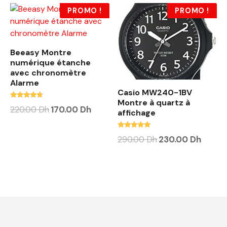
PROMO !
PROMO !
Beeasy Montre
numérique étanche
avec chronomètre
Alarme
Casio MW240-1BV
Montre à quartz à
Note
220.00
Dh
170.00
Dh
affichage
4.50
sur 5
Note
290.00
Dh
230.00
Dh
4.88
sur 5