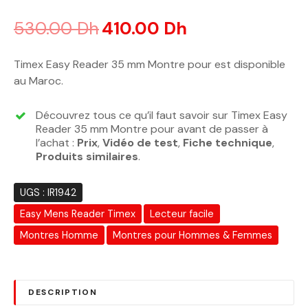
Noté
4.63
sur 5 basé sur
notations client
530.00
Dh
410.00
Dh
Timex Easy Reader 35 mm Montre pour est disponible
au Maroc.
Découvrez tous ce qu’il faut savoir sur Timex Easy
Reader 35 mm Montre pour avant de passer à
l’achat :
Prix
,
Vidéo de test
,
Fiche technique
,
Produits similaires
.
UGS :
IR1942
Easy Mens Reader Timex
Lecteur facile
Montres Homme
Montres pour Hommes & Femmes
DESCRIPTION