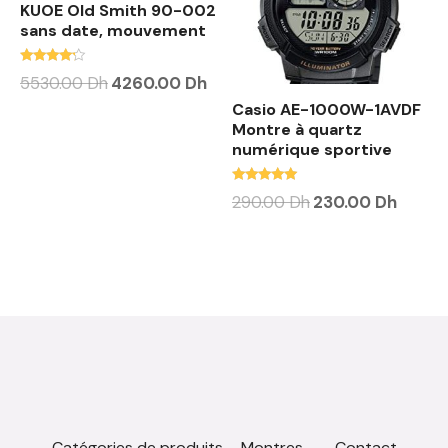
KUOE Old Smith 90-002
sans date, mouvement
Note
5530.00
Dh
4260.00
Dh
4.00
sur 5
Casio AE-1000W-1AVDF
Montre à quartz
numérique sportive
Note
290.00
Dh
230.00
Dh
4.88
sur 5
Catégories de produits – Montres
Contact