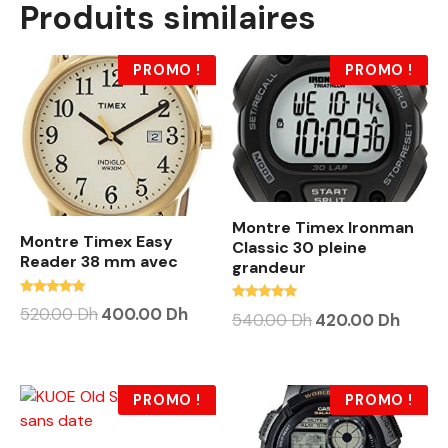
Produits similaires
PROMO !
PROMO !
Montre Timex Ironman
Montre Timex Easy
Classic 30 pleine
Reader 38 mm avec
grandeur
Note
Note
520.00
Dh
400.00
Dh
540.00
Dh
420.00
Dh
4.75
5.00
sur 5
sur 5
PROMO !
PROMO !