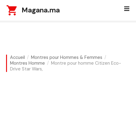
S
Magana.ma
k
i
p
t
o
c
o
Accueil
Montres pour Hommes & Femmes
n
Montres Homme
Montre pour homme Citizen Eco-
t
Drive Star Wars,
e
n
t