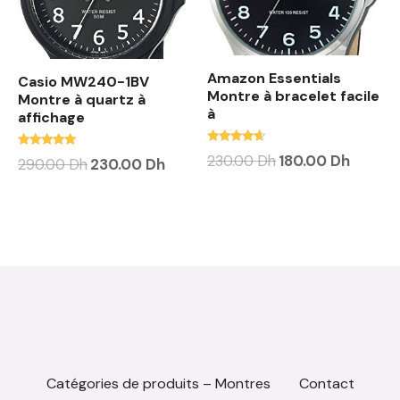
Amazon Essentials
Casio MW240-1BV
Montre à bracelet facile
Montre à quartz à
à
affichage
Note
Note
230.00
Dh
180.00
Dh
290.00
Dh
230.00
Dh
4.38
4.88
sur 5
sur 5
Catégories de produits – Montres
Contact