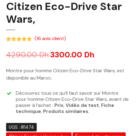
Citizen Eco-Drive Star
Wars,
(
16
avis client)
Noté
4.88
sur 5 basé sur
notations client
4290.00
Dh
3300.00
Dh
Montre pour homme Citizen Eco-Drive Star Wars, est
disponible au Maroc.
Découvrez tous ce qu’il faut savoir sur Montre
pour homme Citizen Eco-Drive Star Wars, avant de
passer à l’achat :
Prix
,
Vidéo de test
,
Fiche
technique
,
Produits similaires
.
UGS :
IR1474