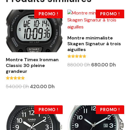
PROMO !
PROMO !
Montre minimaliste
Skagen Signatur à trois
aiguilles
Montre Timex Ironman
Note
880.00
Dh
680.00
Dh
Classic 30 pleine
4.63
grandeur
sur 5
Note
540.00
Dh
420.00
Dh
5.00
sur 5
PROMO !
PROMO !