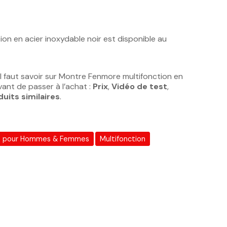
otations client
on en acier inoxydable noir est disponible au
l faut savoir sur Montre Fenmore multifonction en
vant de passer à l’achat :
Prix
,
Vidéo de test
,
duits similaires
.
s pour Hommes & Femmes
Multifonction