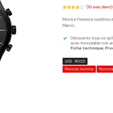
(
10
avis client)
Noté
3.80
sur 5 basé sur
n
Montre Fenmore multifoncti
Maroc.
Découvrez tous ce qu’i
acier inoxydable noir a
Fiche technique
,
Pro
UGS :
IR0221
Montres Homme
Montre