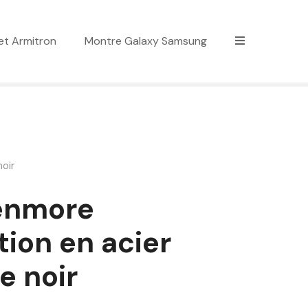
et Armitron
Montre Galaxy Samsung
oir
enmore
tion en acier
e noir