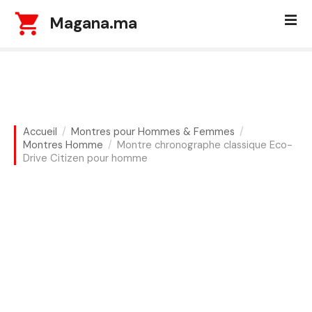
S
Magana.ma
k
i
p
t
o
c
o
Accueil
Montres pour Hommes & Femmes
n
Montres Homme
Montre chronographe classique Eco-
t
Drive Citizen pour homme
e
n
t