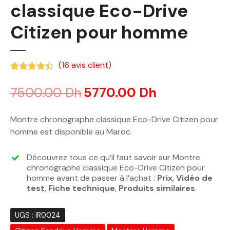
classique Eco-Drive
Citizen pour homme
(
16
avis client)
Noté
4.38
sur 5 basé sur
notations client
7500.00
Dh
5770.00
Dh
Montre chronographe classique Eco-Drive Citizen pour
homme est disponible au Maroc.
Découvrez tous ce qu’il faut savoir sur Montre
chronographe classique Eco-Drive Citizen pour
homme avant de passer à l’achat :
Prix
,
Vidéo de
test
,
Fiche technique
,
Produits similaires
.
UGS :
IR0024