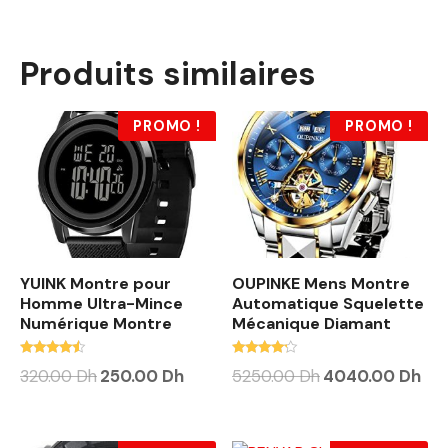
Produits similaires
PROMO !
PROMO !
YUINK Montre pour
OUPINKE Mens Montre
Homme Ultra-Mince
Automatique Squelette
Numérique Montre
Mécanique Diamant
Note
Note
320.00
Dh
250.00
Dh
5250.00
Dh
4040.00
Dh
4.25
4.00
sur 5
sur 5