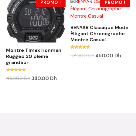
PROMO !
PROMO !
BENYAR Classique Mode
Élégant Chronographe
Montre Casual
Montre Timex Ironman
Note
580.00
Dh
450.00
Dh
Rugged 30 pleine
4.50
grandeur
sur 5
Note
490.00
Dh
380.00
Dh
4.50
sur 5