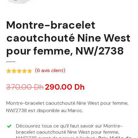
Montre-bracelet
caoutchouté Nine West
pour femme, NW/2738
(
6
avis client)
Noté
4.67
sur 5 basé sur
notations client
370.00
Dh
290.00
Dh
Montre-bracelet caoutchouté Nine West pour femme,
NW/2738 est disponible au Maroc.
Découvrez tous ce qu’il faut savoir sur Montre-
bracelet caoutchouté Nine West pour femme,