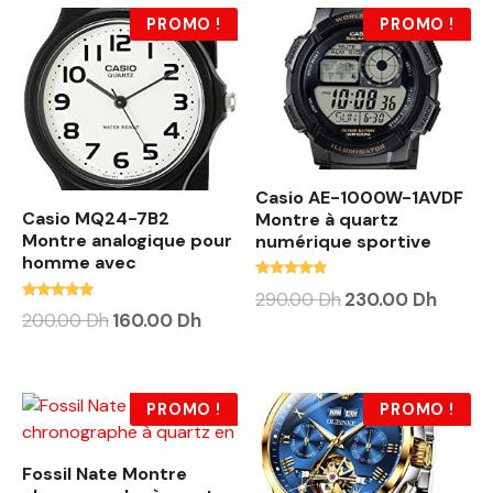
PROMO !
PROMO !
Casio AE-1000W-1AVDF
Casio MQ24-7B2
Montre à quartz
Montre analogique pour
numérique sportive
homme avec
Note
290.00
Dh
230.00
Dh
4.88
Note
200.00
Dh
160.00
Dh
sur 5
4.63
sur 5
PROMO !
PROMO !
Fossil Nate Montre