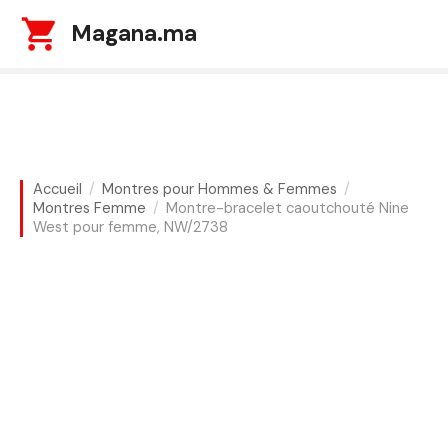
S
Magana.ma
k
i
p
t
o
c
o
Accueil
Montres pour Hommes & Femmes
n
Montres Femme
Montre-bracelet caoutchouté Nine
t
West pour femme, NW/2738
e
n
t