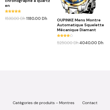
chronographe à quartz
en
Note
1530.00
Dh
1180.00
Dh
OUPINKE Mens Montre
4.75
sur 5
Automatique Squelette
Mécanique Diamant
Note
5250.00
Dh
4040.00
Dh
4.00
sur 5
Catégories de produits – Montres
Contact