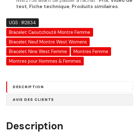
NW/2738 avant de passer à l’achat :
Prix
,
Vidéo de
test
,
Fiche technique
,
Produits similaires
.
UGS :
IR2834
Bracelet Caoutchouté Montre Femme
Bracelet Neuf Montre West Womens
Bracelet Nine West Femme
Montres Femme
Montres pour Hommes & Femmes
DESCRIPTION
AVIS DES CLIENTS
Description