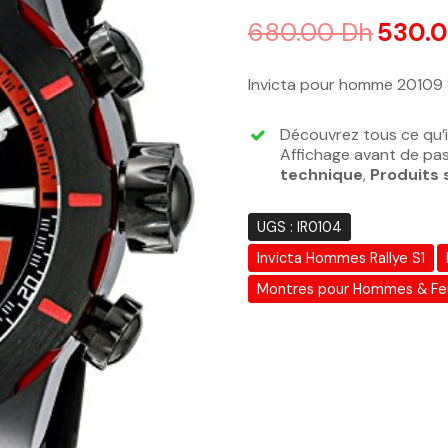
Noté
4.75
sur 5 basé sur
n
680.00
Dh
530.
Invicta pour homme 20109 S
Découvrez tous ce qu’i
Affichage avant de pass
technique
,
Produits 
UGS :
IR0104
Invicta Hommes Rallye S1
Montres pour Hommes & F