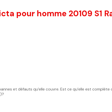
icta pour homme 20109 S1 Ral
es pannes et défauts qu’elle couvre. Est ce qu’elle est complèt
x)?