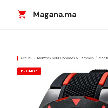
S
k
Magana.ma
i
p
t
o
c
o
n
t
Accueil
Montres pour Hommes & Femmes
Mont
e
n
PROMO !
t