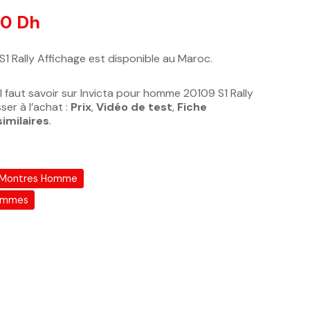
otations client
00
Dh
1 Rally Affichage est disponible au Maroc.
l faut savoir sur Invicta pour homme 20109 S1 Rally
er à l’achat :
Prix
,
Vidéo de test
,
Fiche
similaires
.
Montres Homme
emmes