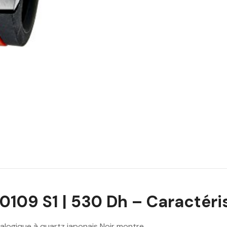
109 S1 | 530 Dh – Caractéris
alogique à quartz japonais Noir montre