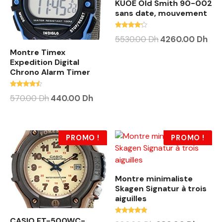
KUOE Old Smith 90-002
sans date, mouvement
Note
5530.00
Dh
4260.00
Dh
4.00
sur 5
Montre Timex
Expedition Digital
Chrono Alarm Timer
Note
570.00
Dh
440.00
Dh
4.25
sur 5
PROMO !
PROMO !
Montre minimaliste
Skagen Signatur à trois
aiguilles
Note
CASIO FT-500WC-