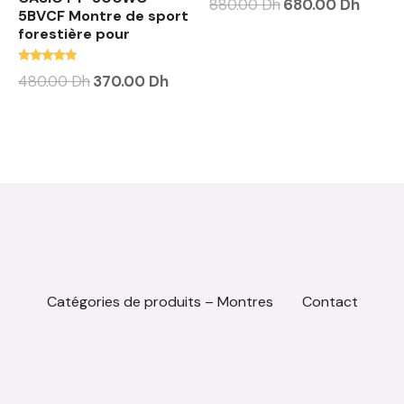
880.00
Dh
680.00
Dh
4.63
5BVCF Montre de sport
sur 5
forestière pour
Note
480.00
Dh
370.00
Dh
4.63
sur 5
Catégories de produits – Montres
Contact