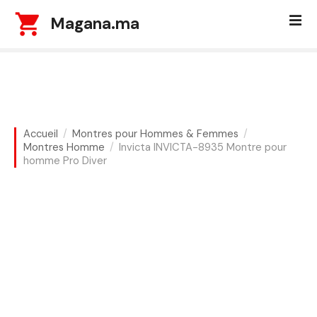
S
Magana.ma
k
i
p
t
o
c
o
Accueil
Montres pour Hommes & Femmes
n
Montres Homme
Invicta INVICTA-8935 Montre pour
t
homme Pro Diver
e
n
t