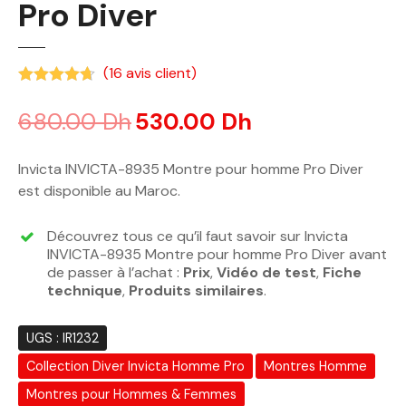
Pro Diver
(
16
avis client)
Noté
4.63
sur 5 basé sur
notations client
680.00
Dh
530.00
Dh
Invicta INVICTA-8935 Montre pour homme Pro Diver
est disponible au Maroc.
Découvrez tous ce qu’il faut savoir sur Invicta
INVICTA-8935 Montre pour homme Pro Diver avant
de passer à l’achat :
Prix
,
Vidéo de test
,
Fiche
technique
,
Produits similaires
.
UGS :
IR1232
Collection Diver Invicta Homme Pro
Montres Homme
Montres pour Hommes & Femmes