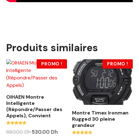
Produits similaires
PROMO !
PROMO !
OIHAEN Montre
Intelligente
(Répondre/Passer des
Montre Timex Ironman
Appels), Convient
Rugged 30 pleine
grandeur
Note
680.00
Dh
530.00
Dh
5.00
Note
sur 5