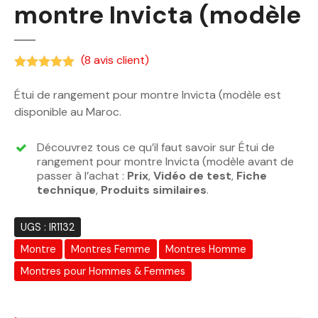
montre Invicta (modèle
(
8
avis client)
Noté
5.00
sur 5 basé sur
notations client
Étui de rangement pour montre Invicta (modèle est
disponible au Maroc.
Découvrez tous ce qu’il faut savoir sur Étui de
rangement pour montre Invicta (modèle avant de
passer à l’achat :
Prix
,
Vidéo de test
,
Fiche
technique
,
Produits similaires
.
UGS :
IR1132
Montre
Montres Femme
Montres Homme
Montres pour Hommes & Femmes