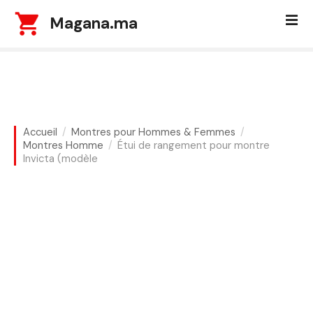
S
Magana.ma
k
i
p
t
o
c
o
Accueil
Montres pour Hommes & Femmes
n
Montres Homme
Étui de rangement pour montre
t
Invicta (modèle
e
n
t