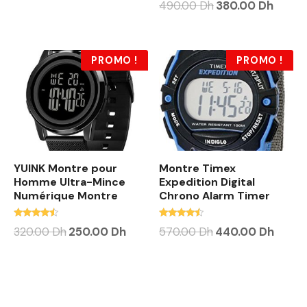
490.00
Dh
380.00
Dh
4.50
sur 5
PROMO !
PROMO !
YUINK Montre pour
Montre Timex
Homme Ultra-Mince
Expedition Digital
Numérique Montre
Chrono Alarm Timer
Note
Note
320.00
Dh
250.00
Dh
570.00
Dh
440.00
Dh
4.25
4.25
sur 5
sur 5