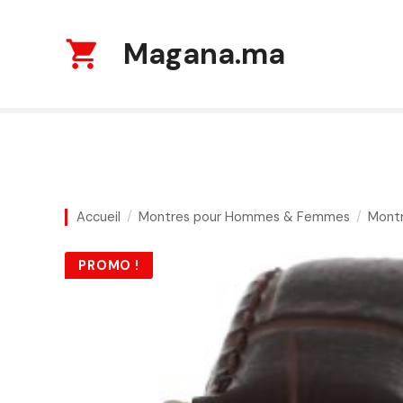
S
k
Magana.ma
i
p
t
o
c
o
n
t
Accueil
Montres pour Hommes & Femmes
Mont
e
n
PROMO !
t