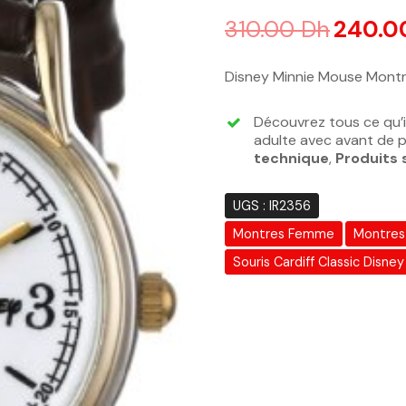
Noté
4.00
sur 5 basé sur
n
310.00
Dh
240.0
Disney Minnie Mouse Montre
Découvrez tous ce qu’i
adulte avec avant de p
technique
,
Produits 
UGS :
IR2356
Montres Femme
Montres
Souris Cardiff Classic Disney