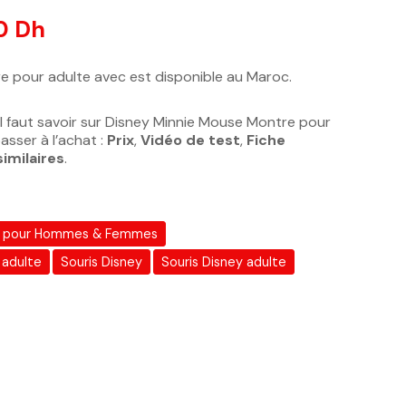
otations client
0
Dh
 pour adulte avec est disponible au Maroc.
l faut savoir sur Disney Minnie Mouse Montre pour
asser à l’achat :
Prix
,
Vidéo de test
,
Fiche
similaires
.
 pour Hommes & Femmes
 adulte
Souris Disney
Souris Disney adulte