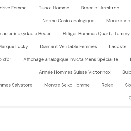
odrive Femme
Tissot Homme
Bracelet Armitron
Norme Casio analogique
Montre Vic
n acier inoxydable Heuer
Hilfiger Hommes Quartz Tommy
Marque Lucky
Diamant Véritable Femmes
Lacoste
 d’or
Affichage analogique Invicta Mens Spécialité
Armée Hommes Suisse Victorinox
Bul
mmes Salvatore
Montre Seiko Homme
Rolex
Sk