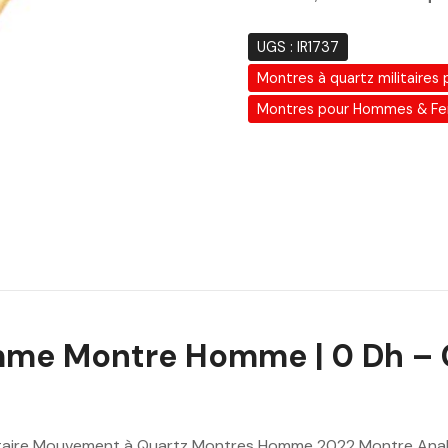
UGS :
IR1737
Montres à quartz militaire
Montres pour Hommes & F
me Montre Homme | 0 Dh – C
aire Mouvement à Quartz Montres Homme 2022 Montre Ana