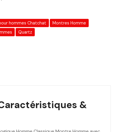
s pour hommes Chatchat
Montres Homme
emmes
Quartz
aractéristiques &
logique Homme Classique Montre Homme avec