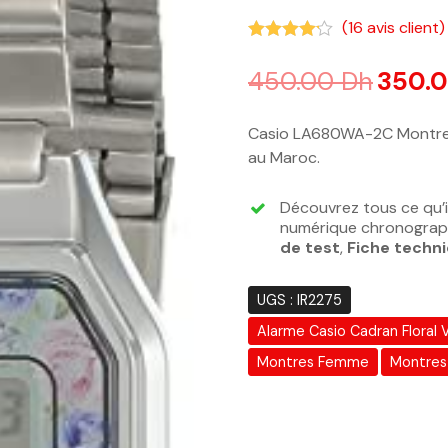
(
16
avis client)
Noté
4.13
sur 5 basé sur
n
450.00
Dh
350.
Casio LA680WA-2C Montre 
au Maroc.
Découvrez tous ce qu’
numérique chronograph
de test
,
Fiche techn
UGS :
IR2275
Alarme Casio Cadran Floral
Montres Femme
Montres