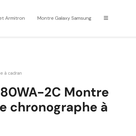
et Armitron
Montre Galaxy Samsung
e à cadran
680WA-2C Montre
e chronographe à