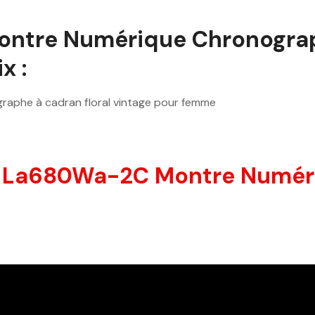
ntre Numérique Chronograp
x :
aphe à cadran floral vintage pour femme
io La680Wa-2C Montre Numér