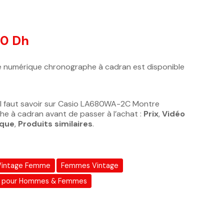
otations client
00
Dh
numérique chronographe à cadran est disponible
il faut savoir sur Casio LA680WA-2C Montre
e à cadran avant de passer à l’achat :
Prix
,
Vidéo
ique
,
Produits similaires
.
 Vintage Femme
Femmes Vintage
 pour Hommes & Femmes