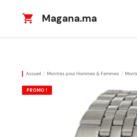
S
k
Magana.ma
i
p
t
o
c
o
n
t
Accueil
Montres pour Hommes & Femmes
Mont
e
n
PROMO !
t