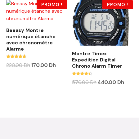
PROMO !
PROMO !
Beeasy Montre
numérique étanche
avec chronomètre
Alarme
Montre Timex
Expedition Digital
Note
220.00
Dh
170.00
Dh
Chrono Alarm Timer
4.50
sur 5
Note
570.00
Dh
440.00
Dh
4.25
sur 5