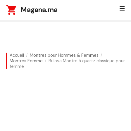
S
Magana.ma
k
i
p
t
o
c
o
Accueil
Montres pour Hommes & Femmes
n
Montres Femme
Bulova Montre à quartz classique pour
t
femme
e
n
t