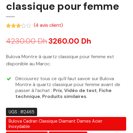
classique pour femme
(
4
avis client)
Noté
3.00
sur 5 basé sur
notations client
4230.00
Dh
3260.00
Dh
Bulova Montre à quartz classique pour femme est
disponible au Maroc.
Découvrez tous ce qu’il faut savoir sur Bulova
Montre à quartz classique pour femme avant de
passer à l’achat :
Prix
,
Vidéo de test
,
Fiche
technique
,
Produits similaires
.
UGS :
IR2465
Bulova Cadran Classique Diamant Dames Acier
Inoxydable