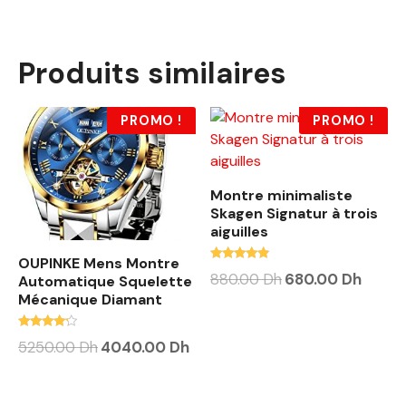
Produits similaires
PROMO !
PROMO !
Montre minimaliste
Skagen Signatur à trois
aiguilles
OUPINKE Mens Montre
Note
880.00
Dh
680.00
Dh
Automatique Squelette
4.63
Mécanique Diamant
sur 5
Note
5250.00
Dh
4040.00
Dh
4.00
sur 5