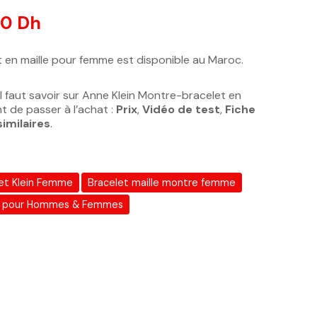
otations client
00
Dh
 en maille pour femme est disponible au Maroc.
l faut savoir sur Anne Klein Montre-bracelet en
t de passer à l’achat :
Prix
,
Vidéo de test
,
Fiche
similaires
.
et Klein Femme
Bracelet maille montre femme
 pour Hommes & Femmes