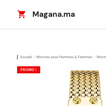
S
k
Magana.ma
i
p
t
o
c
o
n
t
Accueil
Montres pour Hommes & Femmes
Mont
e
n
PROMO !
t