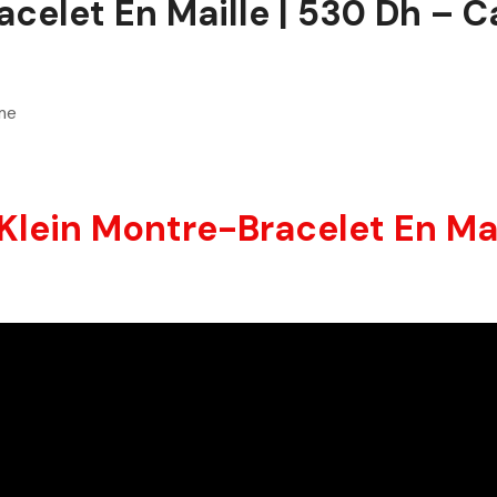
celet En Maille | 530 Dh – C
me
Klein Montre-Bracelet En Mail