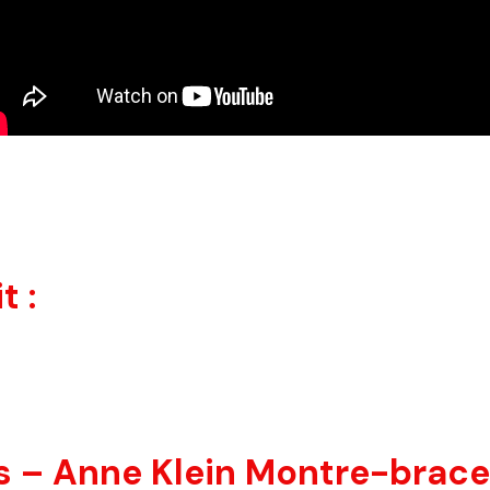
t :
 – Anne Klein Montre-bracel