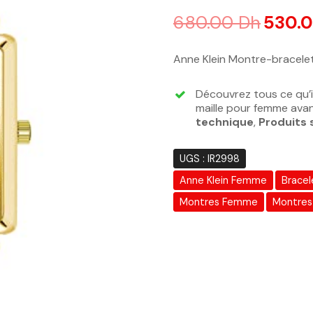
Noté
4.38
sur 5 basé sur
n
680.00
Dh
530.
Anne Klein Montre-bracelet
Découvrez tous ce qu’i
maille pour femme avan
technique
,
Produits 
UGS :
IR2998
Anne Klein Femme
Bracel
Montres Femme
Montres