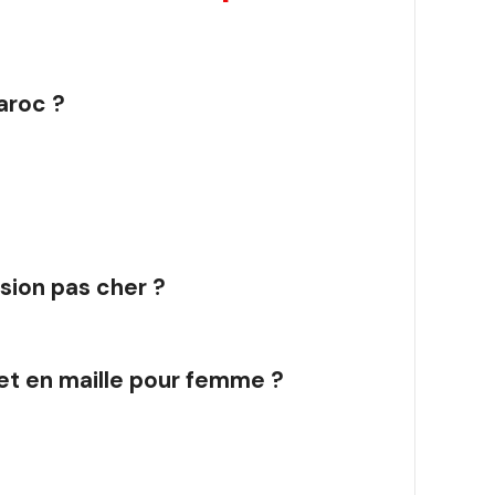
aroc ?
sion pas cher ?
let en maille pour femme ?